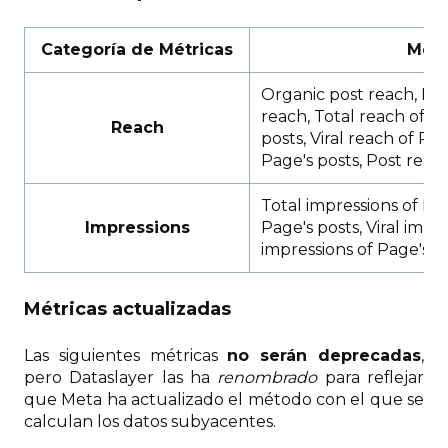
Categoría de Métricas
Métr
Organic post reach, Paid
reach, Total reach of Pa
Reach
posts, Viral reach of Pa
Page's posts, Post reach
Total impressions of Pag
Impressions
Page's posts, Viral impr
impressions of Page's p
Métricas actualizadas
Las siguientes métricas
no serán deprecadas
,
pero Dataslayer las ha
renombrado
para reflejar
que Meta ha actualizado el método con el que se
calculan los datos subyacentes.