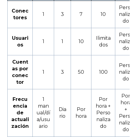
Perso
Conec
1
3
7
10
naliza
tores
do
Perso
Usuari
Ilimita
1
1
10
naliza
os
dos
do
Cuent
Perso
as por
1
3
50
100
naliza
conec
do
tor
Por
Frecu
1
Por
hora
encia
man
hora +
Dia
Por
+
de
ual/dí
Perso
rio
hora
Perso
actuali
a/usu
naliza
naliza
zación
ario
do
do