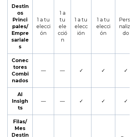
Destin
os
1 a
Princi
1 a tu
tu
1 a tu
1 a tu
Perso
pales/
elecci
ele
elecc
elecci
naliza
Empre
ón
cció
ión
ón
do
sariale
n
s
Conec
tores
—
—
✓
✓
✓
Combi
nados
AI
Insigh
—
—
✓
✓
✓
ts
Filas/
Mes
Destin